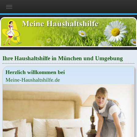
Ih­re Haus­halts­hil­fe in Mün­chen und Um­ge­bung
Herz­lich will­kom­men bei
Mei­ne-Haus­halts­hil­fe.de