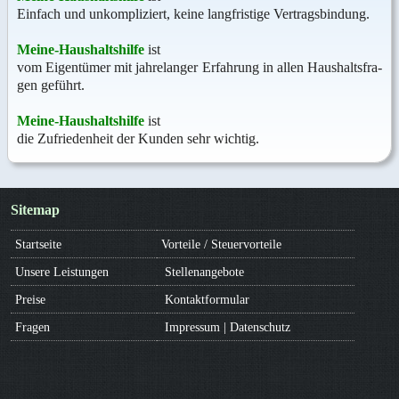
Ein­fach und un­kom­pli­ziert, kei­ne lang­fris­ti­ge Ver­trags­bin­dung.
Mei­ne-Haus­halts­hil­fe
ist
vom Ei­gen­tü­mer mit jah­re­lan­ger Er­fah­rung in al­len Haus­halts­fra­
gen ge­führt.
Mei­ne-Haus­halts­hil­fe
ist
die Zu­frie­den­heit der Kun­den sehr wich­tig.
Site­map
Start­sei­te
Vor­tei­le / Steu­er­vor­tei­le
Un­se­re Leis­tun­gen
Stel­len­an­ge­bo­te
Prei­se
Kon­takt­for­mu­lar
Fra­gen
Im­pres­sum
|
Da­ten­schutz