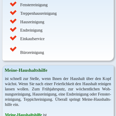
Fensterreinigung
Treppenhausreinigung
Hausreinigung
Endreinigung
Einkaufservice
Büroreinigung
Mei­ne-Haus­halts­hil­fe
ist schnell zur Stel­le, wenn Ih­nen der Haus­halt über den Kopf
wächst. Wenn Sie nach ei­ner Fei­er­lich­keit den Haus­halt rei­ni­gen
las­sen wol­len. Zum Früh­jahrs­putz, zur wö­chent­li­chen Woh­
nungs­rei­ni­gung, Haus­rei­ni­gung, ei­ne End­rei­ni­gung oder Fens­ter­
rei­ni­gung, Teppich­reini­gung. Über­all springt Mei­ne-Haus­halts­
hil­fe ein.
Mei­ne-Haus­halts­hil­fe
ist