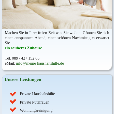
Ma­chen Sie in Ih­rer frei­en Zeit was Sie wol­len. Gön­nen Sie sich
ei­nen ent­spann­ten Abend, ei­nen schö­nen Nach­mit­tag es er­war­tet
Sie
ein sau­be­res Zu­hau­se
.
Tel. 089 / 427 152 65
eMail:
in­fo@­mei­ne-haus­halts­hil­fe.de
Un­se­re Leis­tun­gen
Private Haushaltshilfe
Private Putzfrauen
Wohnungsreinigung